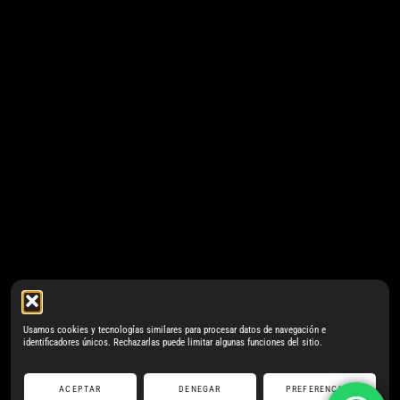
Usamos cookies y tecnologías similares para procesar datos de navegación e
identificadores únicos. Rechazarlas puede limitar algunas funciones del sitio.
ACEPTAR
DENEGAR
PREFERENCIAS